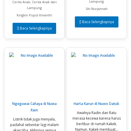
Lampung
Cerita Anak, Cerita Anak dari
Lampung
Siti Nurjannah
Kingkin Puput Kinanthi
Baca Selengkapnya
Baca Selengkapnya
Ngeguwai Cahaya di Nuwa
Harta Karun di Nuwo Datuk
Ram
Awalnya Radin dan Ratu
merasa kecewa karena harus
Listrik tidak juga menyala,
berlibur di rumah Kakek.
padahal sebentar lagi malam
Namun, Kakek membuat...
akan tiba. Akhirnya semua