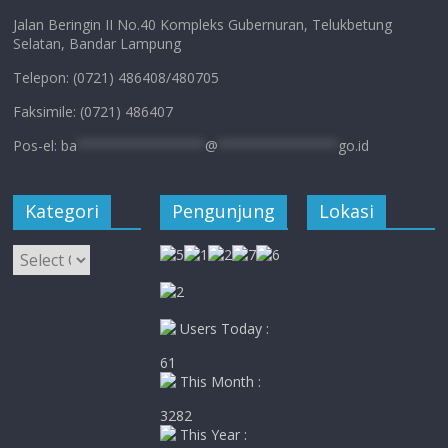
Jalan Beringin II No.40 Kompleks Gubernuran, Telukbetung
Selatan, Bandar Lampung
Telepon: (0721) 486408/480705
Faksimile: (0721) 486407
Pos-el:
ba
****************
@
***************
go.id
Kategori
Pengunjung
Lokasi
Kategori
Users Today :
61
This Month :
3282
This Year :