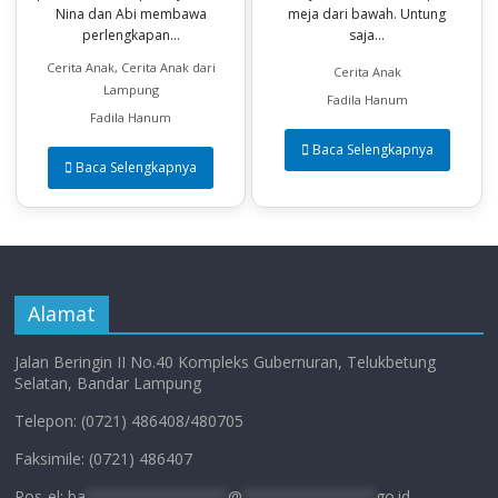
Nina dan Abi membawa
meja dari bawah. Untung
perlengkapan...
saja...
Cerita Anak, Cerita Anak dari
Cerita Anak
Lampung
Fadila Hanum
Fadila Hanum
Baca Selengkapnya
Baca Selengkapnya
Alamat
Jalan Beringin II No.40 Kompleks Gubernuran, Telukbetung
Selatan, Bandar Lampung
Telepon: (0721) 486408/480705
Faksimile: (0721) 486407
Pos-el:
ba
****************
@
***************
go.id