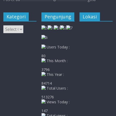
Kategori
Pengunjung
Lokasi
Kategori
Users Today :
80
This Month :
3796
This Year :
84714
Total Users :
513276
Views Today :
147
Total views :