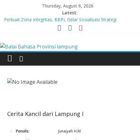
Skip
Thursday, August 6, 2026
to
Latest:
content
Perkuat Zona Integritas, BBPL Gelar Sosialisasi Strategi
Mempertahankan WBK dan Menuju WBBM
Lebih dari 5,5 Juta Buku Bacaan Bermutu Dikirim untuk Perkuat
Balai
Literasi Anak Indonesia
Tingkatkan Kolaborasi Melalui Festival Literasi Lampung
Babak Final Festival Musikalisasi Puisi Kembali Digelar
Bahasa
Tiga UPT Kemendikdasmen dan Dewan Pendidikan Bersinergi
Memajukan Pendidikan di Provinsi LAmpung
Provinsi
lampung
Badan
Cerita Kancil dari Lampung I
Pengembangan
dan
Pembinaan
Penulis:
Junaiyah H.M.
Bahasa