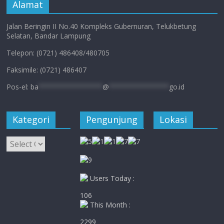
Alamat
Jalan Beringin II No.40 Kompleks Gubernuran, Telukbetung
Selatan, Bandar Lampung
Telepon: (0721) 486408/480705
Faksimile: (0721) 486407
Pos-el:
ba
****************
@
***************
go.id
Kategori
Pengunjung
Lokasi
Kategori
Users Today :
106
This Month :
2299