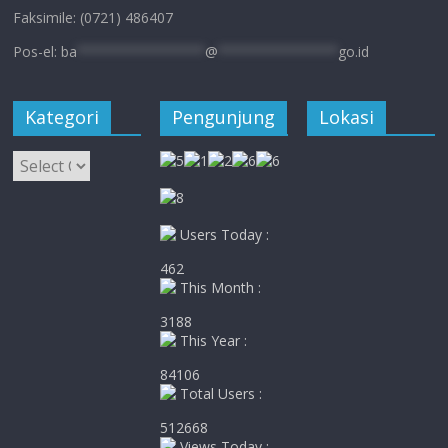
Faksimile: (0721) 486407
Pos-el:
ba
****************
@
***************
go.id
Kategori
Pengunjung
Lokasi
Kategori
Users Today :
462
This Month :
3188
This Year :
84106
Total Users :
512668
Views Today :