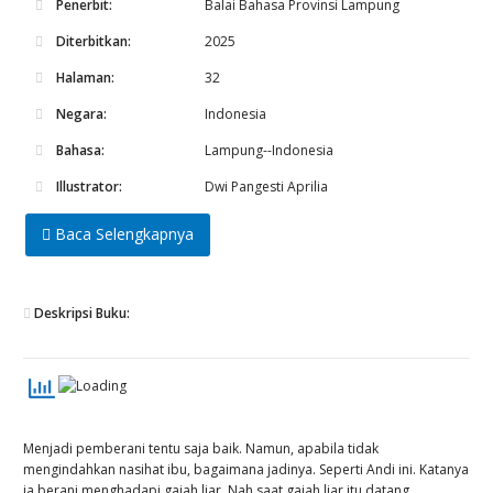
Penerbit:
Balai Bahasa Provinsi Lampung
Diterbitkan:
2025
Halaman:
32
Negara:
Indonesia
Bahasa:
Lampung--Indonesia
Illustrator:
Dwi Pangesti Aprilia
Baca Selengkapnya
Deskripsi Buku:
Menjadi pemberani tentu saja baik. Namun, apabila tidak
mengindahkan nasihat ibu, bagaimana jadinya. Seperti Andi ini. Katanya
ia berani menghadapi gajah liar. Nah saat gajah liar itu datang,