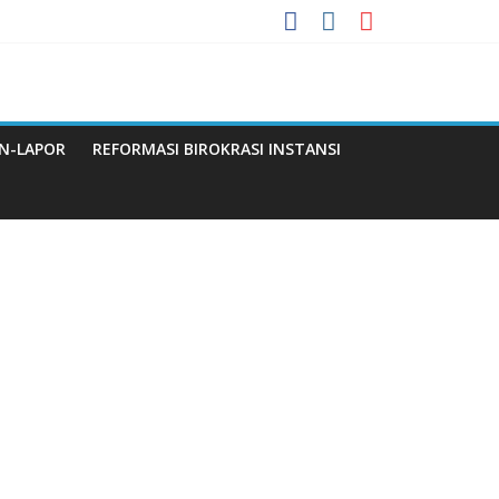
 Menuju WBBM
a
N-LAPOR
REFORMASI BIROKRASI INSTANSI
Q