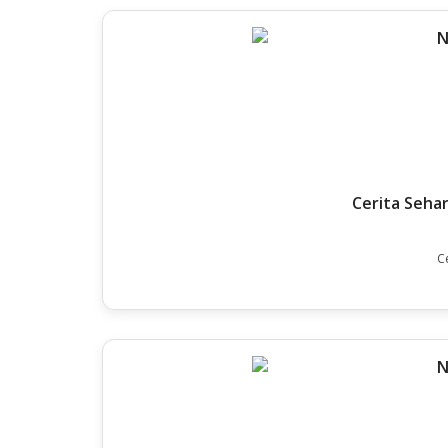
Cerita Seha
C