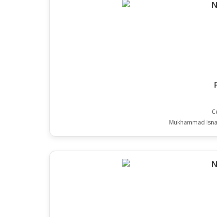
C
Mukhammad Isnae