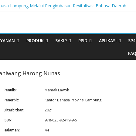
sa Lampung Melalui Pengimbasan Revitalisasi Bahasa Daerah
tegritas, BBPL Gelar Sosialisasi Strategi Mempertahankan WBK dan
ta Buku Bacaan Bermutu Dikirim untuk Perkuat Literasi Anak Indonesi
rasi Melalui Festival Literasi Lampung
val Musikalisasi Puisi Kembali Digelar
AYANAN
PRODUK
SAKIP
PPID
APLIKASI
SP4
FA
ahiwang Harong Nunas
Penulis:
Mamak Lawok
Penerbit:
Kantor Bahasa Provinsi Lampung
Diterbitkan:
2021
ISBN:
978-623-92419-9-5
Halaman:
44