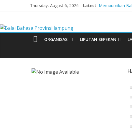
Skip
Thursday, August 6, 2026
Latest:
Membumikan Baha
to
Perkuat Zona In
content
Balai
Lebih dari 5,5 Ju
Tingkatkan Kolabo
Babak Final Festi
Bahasa
ORGANISASI
LIPUTAN SEPEKAN
L
Provinsi
lampung
H
Badan
Pengembangan
dan
Pembinaan
Bahasa