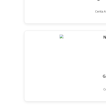
Cerita 
G
C