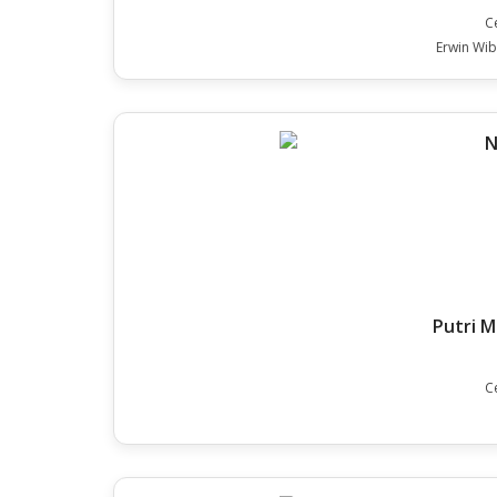
C
Erwin Wib
Putri 
C