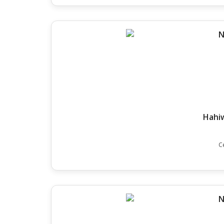
Hahi
C