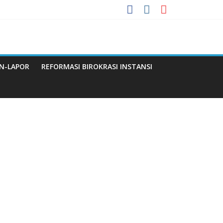
 Menuju WBBM
a
N-LAPOR
REFORMASI BIROKRASI INSTANSI
Q