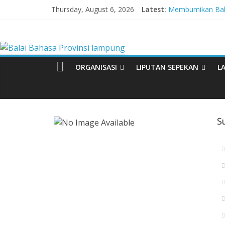
Skip
Thursday, August 6, 2026
Latest:
Membumikan Baha
to
Perkuat Zona In
content
Balai
Lebih dari 5,5 Ju
Tingkatkan Kolabo
Babak Final Festi
Bahasa
ORGANISASI
LIPUTAN SEPEKAN
L
Provinsi
lampung
S
Badan
Pengembangan
dan
Pembinaan
Bahasa