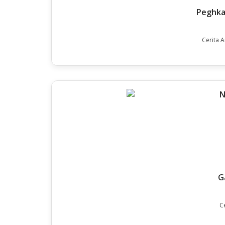
Peghka
Cerita 
G
C