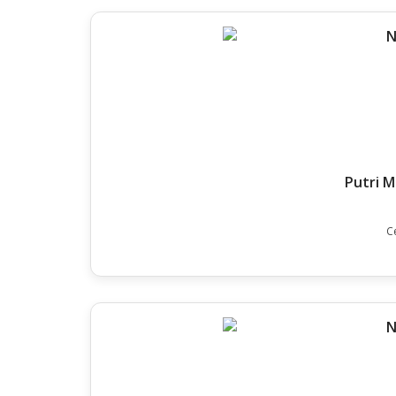
Putri 
C