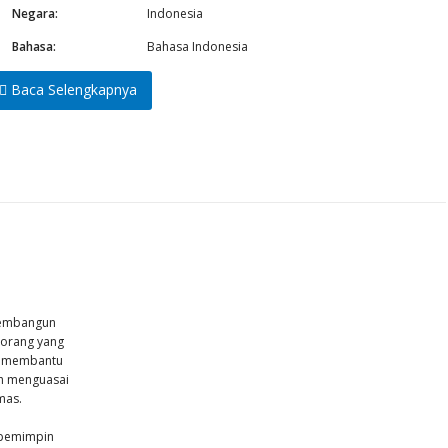
Negara:
Indonesia
Bahasa:
Bahasa Indonesia
Baca Selengkapnya
membangun
 orang yang
g membantu
ah menguasai
mas.
 pemimpin