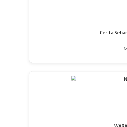
Cerita Seha
C
WARA