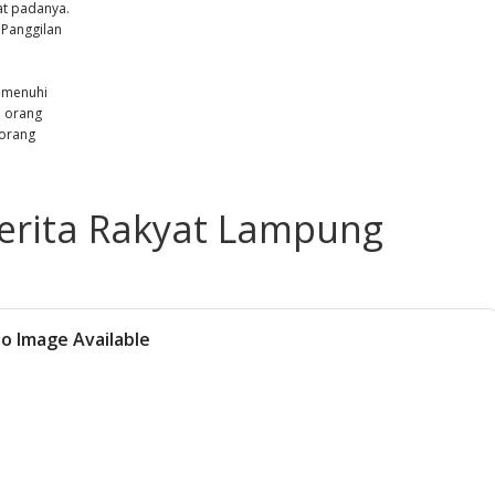
t padanya.
 Panggilan
emenuhi
p orang
 orang
Cerita Rakyat Lampung