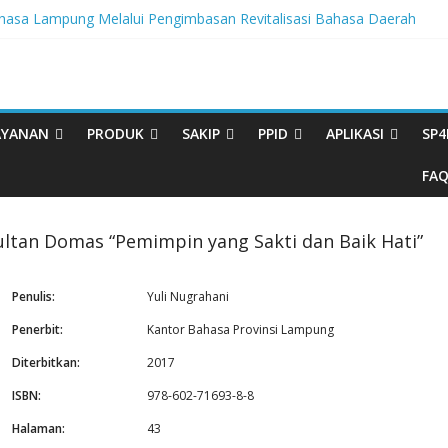
sa Lampung Melalui Pengimbasan Revitalisasi Bahasa Daerah
tegritas, BBPL Gelar Sosialisasi Strategi Mempertahankan WBK dan
ta Buku Bacaan Bermutu Dikirim untuk Perkuat Literasi Anak Indonesi
rasi Melalui Festival Literasi Lampung
val Musikalisasi Puisi Kembali Digelar
AYANAN
PRODUK
SAKIP
PPID
APLIKASI
SP4
FA
ultan Domas “Pemimpin yang Sakti dan Baik Hati”
Penulis:
Yuli Nugrahani
Penerbit:
Kantor Bahasa Provinsi Lampung
Diterbitkan:
2017
ISBN:
978-602-71693-8-8
Halaman:
43