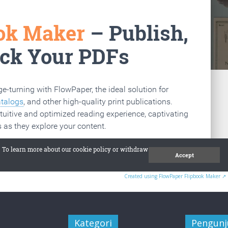
Created using FlowPaper Flipbook Maker ↗
Kategori
Pengun