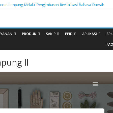
sa Lampung Melalui Pengimbasan Revitalisasi Bahasa Daerah
egritas, BBPL Gelar Sosialisasi Strategi Mempertahankan WBK dan
ta Buku Bacaan Bermutu Dikirim untuk Perkuat Literasi Anak Indonesia
rasi Melalui Festival Literasi Lampung
al Musikalisasi Puisi Kembali Digelar
AYANAN
PRODUK
SAKIP
PPID
APLIKASI
SP4
FA
mpung II