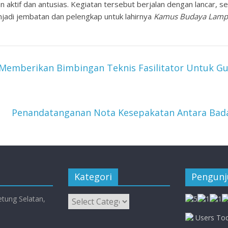
 aktif dan antusias. Kegiatan tersebut berjalan dengan lancar, se
njadi jembatan dan pelengkap untuk lahirnya
Kamus Budaya Lam
emberikan Bimbingan Teknis Fasilitator Untuk Gur
Penandatanganan Nota Kesepakatan Antara Ba
Kategori
Pengun
Kategori
etung Selatan,
Users Tod