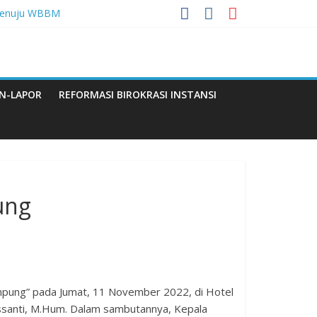
 Menuju WBBM
a
di Provinsi LAmpung
N-LAPOR
REFORMASI BIROKRASI INSTANSI
Q
ung
pung” pada Jumat, 11 November 2022, di Hotel
essanti, M.Hum. Dalam sambutannya, Kepala