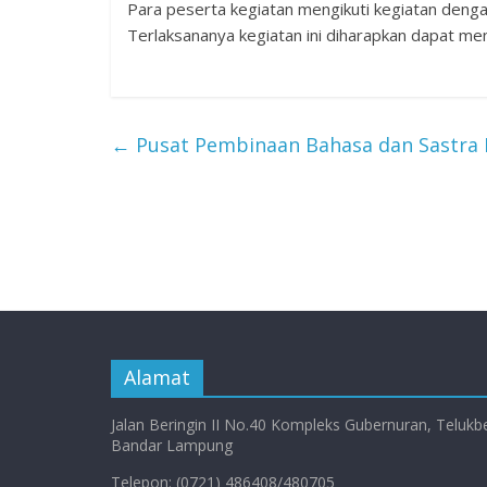
Para peserta kegiatan mengikuti kegiatan dengan
Terlaksananya kegiatan ini diharapkan dapat me
←
Pusat Pembinaan Bahasa dan Sastra M
Alamat
Jalan Beringin II No.40 Kompleks Gubernuran, Telukb
Bandar Lampung
Telepon: (0721) 486408/480705