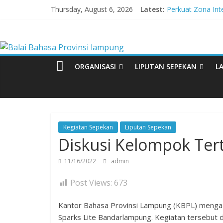
Skip
Thursday, August 6, 2026
Latest:
Perkuat Zona In
to
Lebih dari 5,5 Ju
content
Balai
Tingkatkan Kolabo
Babak Final Festi
Tiga UPT Kemend
Bahasa
ORGANISASI
LIPUTAN SEPEKAN
L
Provinsi
lampung
Kegiatan Sepekan
Liputan Sepekan
Diskusi Kelompok T
Badan
Pengembangan
11/16/2022
admin
dan
Pembinaan
Post Views:
673
Bahasa
Kantor Bahasa Provinsi Lampung (KBPL) menga
Sparks Lite Bandarlampung. Kegiatan tersebut 