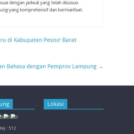
suai dengan jadwal yang telah disusun.
pung
yang komprehensif dan bermanfaat.
u di Kabupaten Pesisir Barat
dan Bahasa dengan Pemprov Lampung
→
jung
Lokasi
ay : 512