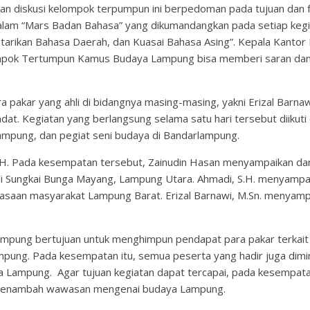
 diskusi kelompok terpumpun ini berpedoman pada tujuan dan fu
dalam “Mars Badan Bahasa” yang dikumandangkan pada setiap kegi
tarikan Bahasa Daerah, dan Kuasai Bahasa Asing”. Kepala Kantor
ompok Tertumpun Kamus Budaya Lampung bisa memberi saran da
akar yang ahli di bidangnya masing-masing, yakni Erizal Barnawi, 
at. Kegiatan yang berlangsung selama satu hari tersebut diikuti 
mpung, dan pegiat seni budaya di Bandarlampung.
.H. Pada kesempatan tersebut, Zainudin Hasan menyampaikan da
 di Sungkai Bunga Mayang, Lampung Utara. Ahmadi, S.H. menyamp
biasaan masyarakat Lampung Barat. Erizal Barnawi, M.Sn. menya
mpung bertujuan untuk menghimpun pendapat para pakar terka
mpung. Pada kesempatan itu, semua peserta yang hadir juga dimi
 Lampung. Agar tujuan kegiatan dapat tercapai, pada kesempata
 menambah wawasan mengenai budaya Lampung.