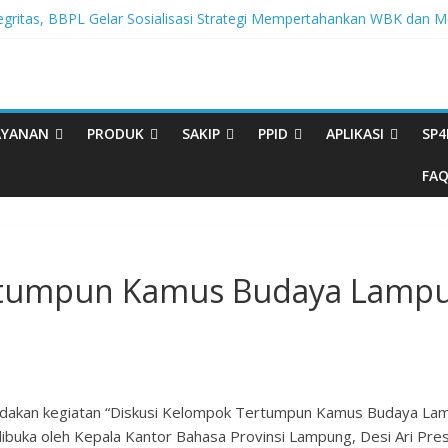
tegritas, BBPL Gelar Sosialisasi Strategi Mempertahankan WBK dan
ta Buku Bacaan Bermutu Dikirim untuk Perkuat Literasi Anak Indonesi
rasi Melalui Festival Literasi Lampung
val Musikalisasi Puisi Kembali Digelar
ikdasmen dan Dewan Pendidikan Bersinergi Memajukan Pendidikan 
AYANAN
PRODUK
SAKIP
PPID
APLIKASI
SP4
FA
ertumpun Kamus Budaya Lamp
dakan kegiatan “Diskusi Kelompok Tertumpun Kamus Budaya Lam
dibuka oleh Kepala Kantor Bahasa Provinsi Lampung, Desi Ari Pr