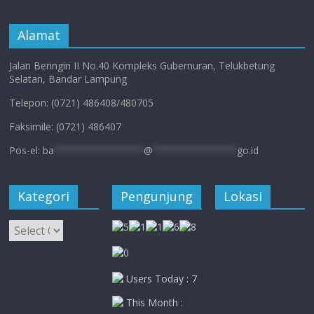
Alamat
Jalan Beringin II No.40 Kompleks Gubernuran, Telukbetung
Selatan, Bandar Lampung
Telepon: (0721) 486408/480705
Faksimile: (0721) 486407
Pos-el:
ba
****************
@
***************
go.id
Kategori
Pengunjung
Lokasi
Kategori
Users Today : 7
This Month :