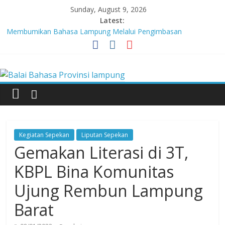
Skip
Sunday, August 9, 2026
to
Latest:
content
Membumikan Bahasa Lampung Melalui Pengimbasan
Revitalisasi Bahasa Daerah
Perkuat Zona Integritas, BBPL Gelar Sosialisasi Strategi
Balai
Mempertahankan WBK dan Menuju WBBM
Lebih dari 5,5 Juta Buku Bacaan Bermutu Dikirim untuk Perkuat
Literasi Anak Indonesia
Bahasa
Tingkatkan Kolaborasi Melalui Festival Literasi Lampung
Babak Final Festival Musikalisasi Puisi Kembali Digelar
Provinsi
Kegiatan Sepekan
Liputan Sepekan
lampung
Gemakan Literasi di 3T,
KBPL Bina Komunitas
Badan
Ujung Rembun Lampung
Pengembangan
dan
Barat
Pembinaan
Bahasa