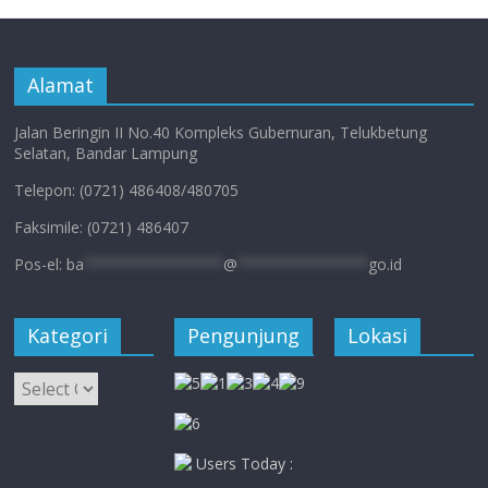
Alamat
Jalan Beringin II No.40 Kompleks Gubernuran, Telukbetung
Selatan, Bandar Lampung
Telepon: (0721) 486408/480705
Faksimile: (0721) 486407
Pos-el:
ba
****************
@
***************
go.id
Kategori
Pengunjung
Lokasi
Kategori
Users Today :