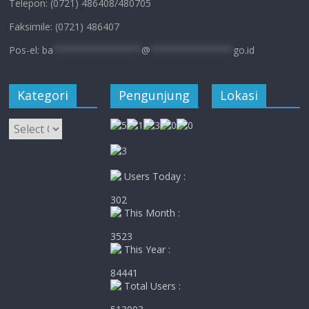
Telepon: (0721) 486408/480705
Faksimile: (0721) 486407
Pos-el:
ba
****************
@
***************
go.id
Kategori
Pengunjung
Lokasi
Kategori
Users Today :
302
This Month :
3523
This Year :
84441
Total Users :