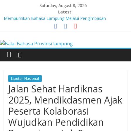
Skip
Saturday, August 8, 2026
to
Latest:
content
Membumikan Bahasa Lampung Melalui Pengimbasan
Revitalisasi Bahasa Daerah
Perkuat Zona Integritas, BBPL Gelar Sosialisasi Strategi
Balai
Mempertahankan WBK dan Menuju WBBM
Lebih dari 5,5 Juta Buku Bacaan Bermutu Dikirim untuk Perkuat
Literasi Anak Indonesia
Bahasa
Tingkatkan Kolaborasi Melalui Festival Literasi Lampung
Babak Final Festival Musikalisasi Puisi Kembali Digelar
Provinsi
Liputan Nasional
lampung
Jalan Sehat Hardiknas
2025, Mendikdasmen Ajak
Badan
Peserta Kolaborasi
Pengembangan
dan
Wujudkan Pendidikan
Pembinaan
Bahasa