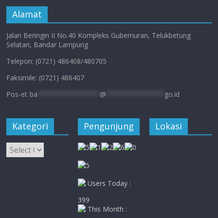
Alamat
Jalan Beringin II No.40 Kompleks Gubernuran, Telukbetung
Selatan, Bandar Lampung
Telepon: (0721) 486408/480705
Faksimile: (0721) 486407
Pos-el:
ba
****************
@
***************
go.id
Kategori
Pengunjung
Lokasi
Kategori
Users Today :
399
This Month :