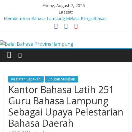
Skip
Friday, August 7, 2026
to
Latest:
content
Membumikan Bahasa Lampung Melalui Pengimbasan
Revitalisasi Bahasa Daerah
Perkuat Zona Integritas, BBPL Gelar Sosialisasi Strategi
Balai
Mempertahankan WBK dan Menuju WBBM
Lebih dari 5,5 Juta Buku Bacaan Bermutu Dikirim untuk Perkuat
Literasi Anak Indonesia
Bahasa
Tingkatkan Kolaborasi Melalui Festival Literasi Lampung
Babak Final Festival Musikalisasi Puisi Kembali Digelar
Provinsi
Kegiatan Sepekan
Liputan Sepekan
lampung
Kantor Bahasa Latih 251
Guru Bahasa Lampung
Badan
Sebagai Upaya Pelestarian
Pengembangan
dan
Bahasa Daerah
Pembinaan
Bahasa