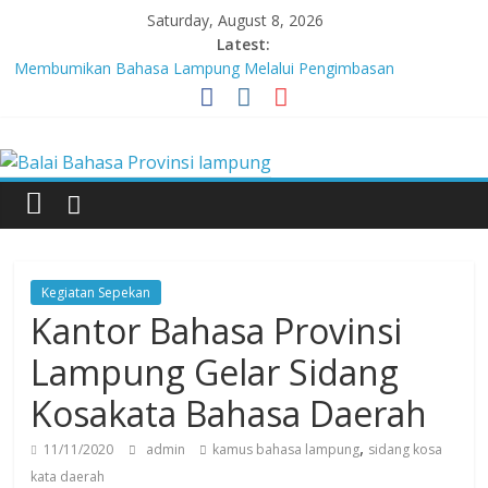
Skip
Saturday, August 8, 2026
to
Latest:
content
Membumikan Bahasa Lampung Melalui Pengimbasan
Revitalisasi Bahasa Daerah
Perkuat Zona Integritas, BBPL Gelar Sosialisasi Strategi
Balai
Mempertahankan WBK dan Menuju WBBM
Lebih dari 5,5 Juta Buku Bacaan Bermutu Dikirim untuk Perkuat
Literasi Anak Indonesia
Bahasa
Tingkatkan Kolaborasi Melalui Festival Literasi Lampung
Babak Final Festival Musikalisasi Puisi Kembali Digelar
Provinsi
Kegiatan Sepekan
lampung
Kantor Bahasa Provinsi
Lampung Gelar Sidang
Badan
Kosakata Bahasa Daerah
Pengembangan
dan
,
11/11/2020
admin
kamus bahasa lampung
sidang kosa
Pembinaan
kata daerah
Bahasa