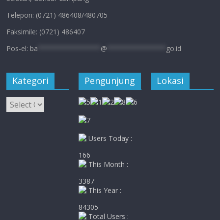
Telepon: (0721) 486408/480705
Faksimile: (0721) 486407
Pos-el:
ba
****************
@
***************
go.id
Kategori
Pengunjung
Lokasi
Kategori
Users Today :
166
This Month :
3387
This Year :
84305
Total Users :