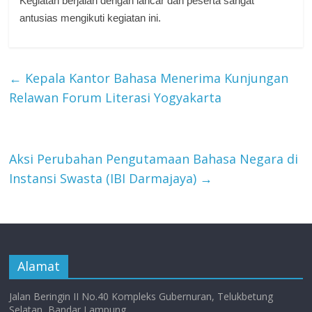
Kegiatan berjalan dengan lancar dan peserta sangat
antusias mengikuti kegiatan ini.
←
Kepala Kantor Bahasa Menerima Kunjungan
Relawan Forum Literasi Yogyakarta
Aksi Perubahan Pengutamaan Bahasa Negara di
Instansi Swasta (IBI Darmajaya)
→
Alamat
Jalan Beringin II No.40 Kompleks Gubernuran, Telukbetung
Selatan, Bandar Lampung