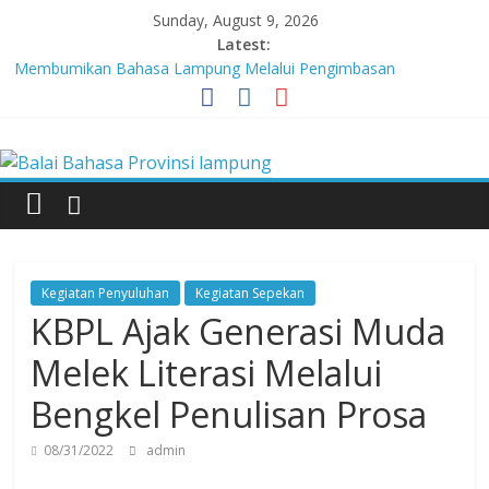
Skip
Sunday, August 9, 2026
to
Latest:
content
Membumikan Bahasa Lampung Melalui Pengimbasan
Revitalisasi Bahasa Daerah
Perkuat Zona Integritas, BBPL Gelar Sosialisasi Strategi
Balai
Mempertahankan WBK dan Menuju WBBM
Lebih dari 5,5 Juta Buku Bacaan Bermutu Dikirim untuk Perkuat
Literasi Anak Indonesia
Bahasa
Tingkatkan Kolaborasi Melalui Festival Literasi Lampung
Babak Final Festival Musikalisasi Puisi Kembali Digelar
Provinsi
Kegiatan Penyuluhan
Kegiatan Sepekan
lampung
KBPL Ajak Generasi Muda
Melek Literasi Melalui
Badan
Bengkel Penulisan Prosa
Pengembangan
dan
08/31/2022
admin
Pembinaan
Bahasa