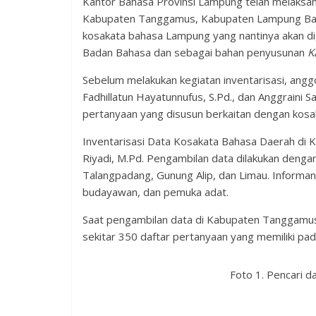
Kantor Bahasa Provinsi Lampung telah melaksana
Kabupaten Tanggamus, Kabupaten Lampung Bara
kosakata bahasa Lampung yang nantinya akan d
Badan Bahasa dan sebagai bahan penyusunan
K
Sebelum melakukan kegiatan inventarisasi, anggot
Fadhillatun Hayatunnufus, S.Pd., dan Anggraini 
pertanyaan yang disusun berkaitan dengan kosa
Inventarisasi Data Kosakata Bahasa Daerah di 
Riyadi, M.Pd. Pengambilan data dilakukan deng
Talangpadang, Gunung Alip, dan Limau. Informa
budayawan, dan pemuka adat.
Saat pengambilan data di Kabupaten Tanggamus,
sekitar 350 daftar pertanyaan yang memiliki p
Foto 1. Pencari 