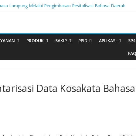
sa Lampung Melalui Pengimbasan Revitalisasi Bahasa Daerah
egritas, BBPL Gelar Sosialisasi Strategi Mempertahankan WBK dan
ta Buku Bacaan Bermutu Dikirim untuk Perkuat Literasi Anak Indonesia
rasi Melalui Festival Literasi Lampung
al Musikalisasi Puisi Kembali Digelar
AYANAN
PRODUK
SAKIP
PPID
APLIKASI
SP4
FA
arisasi Data Kosakata Bahasa