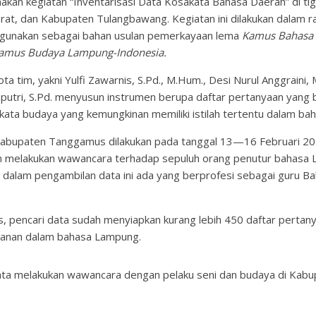
kan kegiatan “Inventarisasi Data Kosakata Bahasa Daerah” di tig
t, dan Kabupaten Tulangbawang. Kegiatan ini dilakukan dalam 
igunakan sebagai bahan usulan pemerkayaan lema
Kamus Bahasa 
amus Budaya Lampung-Indonesia.
a tim, yakni Yulfi Zawarnis, S.Pd., M.Hum., Desi Nurul Anggraini, 
Saputri, S.Pd. menyusun instrumen berupa daftar pertanyaan yang 
kata budaya yang kemungkinan memiliki istilah tertentu dalam b
Kabupaten Tanggamus dilakukan pada tanggal 13—16 Februari 2022
an melakukan wawancara terhadap sepuluh orang penutur bahasa L
n dalam pengambilan data ini ada yang berprofesi sebagai guru 
 pencari data sudah menyiapkan kurang lebih 450 daftar pertany
adanan dalam bahasa Lampung.
data melakukan wawancara dengan pelaku seni dan budaya di Ka