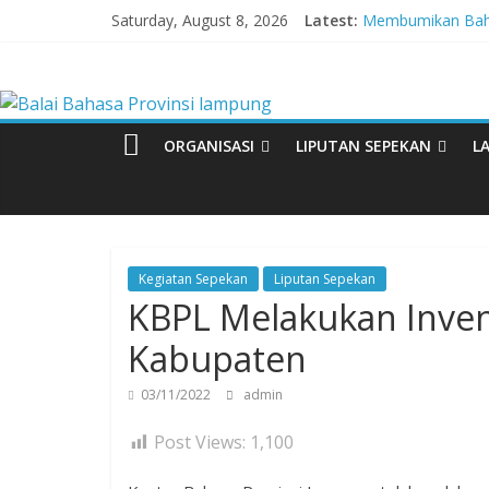
Skip
Saturday, August 8, 2026
Latest:
Membumikan Baha
to
Perkuat Zona Int
content
Balai
Lebih dari 5,5 Ju
Tingkatkan Kolabo
Babak Final Festiv
Bahasa
ORGANISASI
LIPUTAN SEPEKAN
L
Provinsi
lampung
Kegiatan Sepekan
Liputan Sepekan
KBPL Melakukan Invent
Badan
Pengembangan
Kabupaten
dan
Pembinaan
03/11/2022
admin
Bahasa
Post Views:
1,100