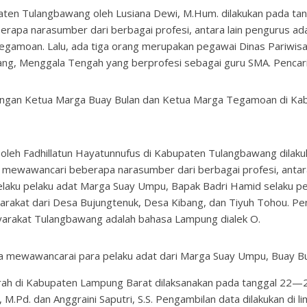
aten Tulangbawang oleh Lusiana Dewi, M.Hum. dilakukan pada ta
rapa narasumber dari berbagai profesi, antara lain pengurus ada
 Tegamoan. Lalu, ada tiga orang merupakan pegawai Dinas Pariw
ang, Menggala Tengah yang berprofesi sebagai guru SMA. Pencar
ngan Ketua Marga Buay Bulan dan Ketua Marga Tegamoan di K
 oleh Fadhillatun Hayatunnufus di Kabupaten Tulangbawang dila
 mewawancari beberapa narasumber dari berbagai profesi, antar
elaku pelaku adat Marga Suay Umpu, Bapak Badri Hamid selaku p
rakat dari Desa Bujungtenuk, Desa Kibang, dan Tiyuh Tohou. Pe
arakat Tulangbawang adalah bahasa Lampung dialek O.
ta mewawancarai para pelaku adat dari Marga Suay Umpu, Buay 
i Kabupaten Lampung Barat dilaksanakan pada tanggal 22—25 
, M.Pd. dan Anggraini Saputri, S.S. Pengambilan data dilakukan di 