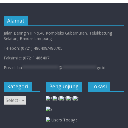
Alamat
Jalan Beringin II No.40 Kompleks Gubernuran, Telukbetung
Selatan, Bandar Lampung
Telepon: (0721) 486408/480705
Faksimile: (0721) 486407
Pos-el:
ba
****************
@
***************
go.id
Kategori
Pengunjung
Lokasi
Kategori
Users Today :