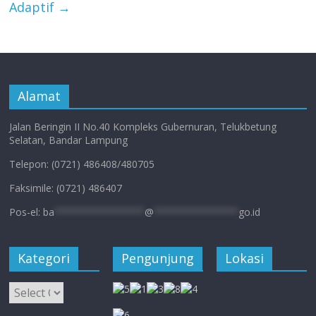
Adaptif
→
Alamat
Jalan Beringin II No.40 Kompleks Gubernuran, Telukbetung
Selatan, Bandar Lampung
Telepon: (0721) 486408/480705
Faksimile: (0721) 486407
Pos-el:
ba
****************
@
***************
go.id
Kategori
Pengunjung
Lokasi
Kategori