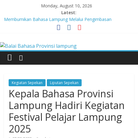
Skip
Monday, August 10, 2026
to
Latest:
content
Membumikan Bahasa Lampung Melalui Pengimbasan
Revitalisasi Bahasa Daerah
Perkuat Zona Integritas, BBPL Gelar Sosialisasi Strategi
Balai
Mempertahankan WBK dan Menuju WBBM
Lebih dari 5,5 Juta Buku Bacaan Bermutu Dikirim untuk Perkuat
Literasi Anak Indonesia
Bahasa
Tingkatkan Kolaborasi Melalui Festival Literasi Lampung
Babak Final Festival Musikalisasi Puisi Kembali Digelar
Provinsi
Kegiatan Sepekan
Liputan Sepekan
lampung
Kepala Bahasa Provinsi
Lampung Hadiri Kegiatan
Badan
Festival Pelajar Lampung
Pengembangan
dan
2025
Pembinaan
Bahasa