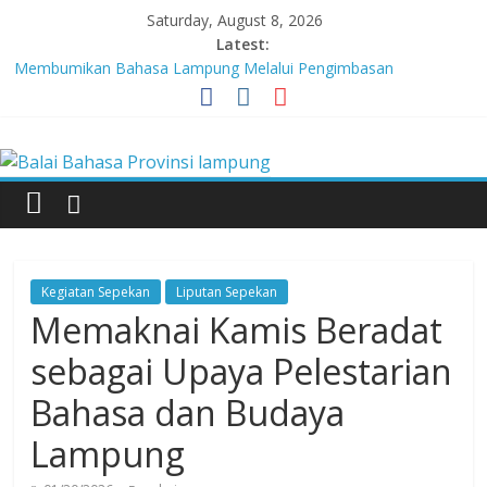
Skip
Saturday, August 8, 2026
to
Latest:
content
Membumikan Bahasa Lampung Melalui Pengimbasan
Revitalisasi Bahasa Daerah
Perkuat Zona Integritas, BBPL Gelar Sosialisasi Strategi
Balai
Mempertahankan WBK dan Menuju WBBM
Lebih dari 5,5 Juta Buku Bacaan Bermutu Dikirim untuk Perkuat
Literasi Anak Indonesia
Bahasa
Tingkatkan Kolaborasi Melalui Festival Literasi Lampung
Babak Final Festival Musikalisasi Puisi Kembali Digelar
Provinsi
Kegiatan Sepekan
Liputan Sepekan
lampung
Memaknai Kamis Beradat
sebagai Upaya Pelestarian
Badan
Bahasa dan Budaya
Pengembangan
dan
Lampung
Pembinaan
Bahasa