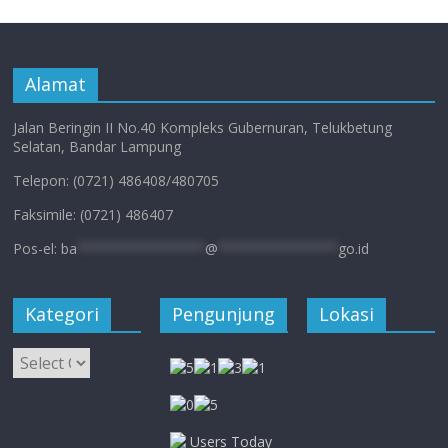
Alamat
Jalan Beringin II No.40 Kompleks Gubernuran, Telukbetung
Selatan, Bandar Lampung
Telepon: (0721) 486408/480705
Faksimile: (0721) 486407
Pos-el:
ba
****************
@
***************
go.id
Kategori
Pengunjung
Lokasi
Kategori
Users Today