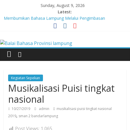
Skip
Sunday, August 9, 2026
to
Latest:
content
Membumikan Bahasa Lampung Melalui Pengimbasan
Revitalisasi Bahasa Daerah
Perkuat Zona Integritas, BBPL Gelar Sosialisasi Strategi
Balai
Mempertahankan WBK dan Menuju WBBM
Lebih dari 5,5 Juta Buku Bacaan Bermutu Dikirim untuk Perkuat
Literasi Anak Indonesia
Bahasa
Tingkatkan Kolaborasi Melalui Festival Literasi Lampung
Babak Final Festival Musikalisasi Puisi Kembali Digelar
Provinsi
Kegiatan Sepekan
lampung
Musikalisasi Puisi tingkat
nasional
Badan
Pengembangan
10/27/2019
admin
musikalisasi puisi tingkat nasional
dan
,
2019
sman 2 bandarlampung
Pembinaan
Post Views:
1,065
Bahasa