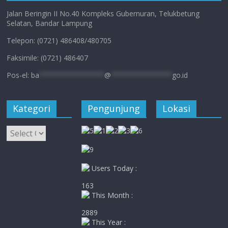
Jalan Beringin II No.40 Kompleks Gubernuran, Telukbetung
Selatan, Bandar Lampung
Telepon: (0721) 486408/480705
Faksimile: (0721) 486407
Pos-el:
ba
****************
@
***************
go.id
Kategori
Pengunjung
Lokasi
Kategori
Users Today :
163
This Month :
2889
This Year :