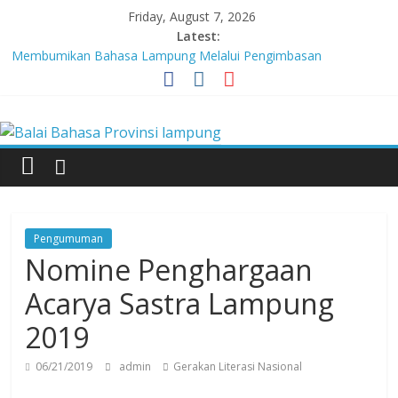
Skip
Friday, August 7, 2026
to
Latest:
content
Membumikan Bahasa Lampung Melalui Pengimbasan
Revitalisasi Bahasa Daerah
Perkuat Zona Integritas, BBPL Gelar Sosialisasi Strategi
Balai
Mempertahankan WBK dan Menuju WBBM
Lebih dari 5,5 Juta Buku Bacaan Bermutu Dikirim untuk Perkuat
Literasi Anak Indonesia
Bahasa
Tingkatkan Kolaborasi Melalui Festival Literasi Lampung
Babak Final Festival Musikalisasi Puisi Kembali Digelar
Provinsi
Pengumuman
lampung
Nomine Penghargaan
Acarya Sastra Lampung
Badan
2019
Pengembangan
dan
06/21/2019
admin
Gerakan Literasi Nasional
Pembinaan
Bahasa