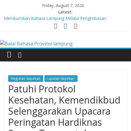
Skip
Friday, August 7, 2026
to
Latest:
content
Membumikan Bahasa Lampung Melalui Pengimbasan
Revitalisasi Bahasa Daerah
Perkuat Zona Integritas, BBPL Gelar Sosialisasi Strategi
Balai
Mempertahankan WBK dan Menuju WBBM
Lebih dari 5,5 Juta Buku Bacaan Bermutu Dikirim untuk Perkuat
Literasi Anak Indonesia
Bahasa
Tingkatkan Kolaborasi Melalui Festival Literasi Lampung
Babak Final Festival Musikalisasi Puisi Kembali Digelar
Provinsi
Kegiatan Sepekan
Liputan Sepekan
lampung
Patuhi Protokol
Kesehatan, Kemendikbud
Badan
Selenggarakan Upacara
Pengembangan
dan
Peringatan Hardiknas
Pembinaan
Bahasa