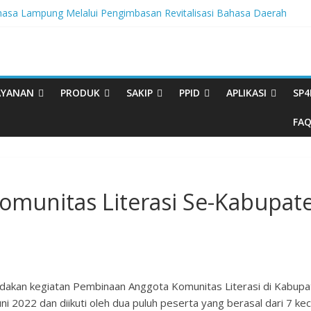
sa Lampung Melalui Pengimbasan Revitalisasi Bahasa Daerah
egritas, BBPL Gelar Sosialisasi Strategi Mempertahankan WBK dan
ta Buku Bacaan Bermutu Dikirim untuk Perkuat Literasi Anak Indonesia
rasi Melalui Festival Literasi Lampung
al Musikalisasi Puisi Kembali Digelar
AYANAN
PRODUK
SAKIP
PPID
APLIKASI
SP4
FA
omunitas Literasi Se-Kabupa
akan kegiatan Pembinaan Anggota Komunitas Literasi di Kabupat
ni 2022 dan diikuti oleh dua puluh peserta yang berasal dari 7 k