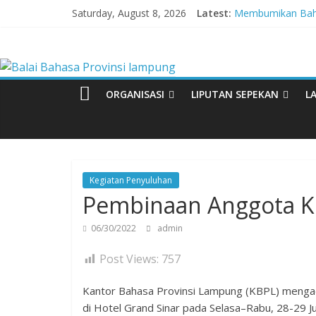
Skip
Saturday, August 8, 2026
Latest:
Membumikan Baha
to
Perkuat Zona Int
content
Balai
Lebih dari 5,5 Ju
Tingkatkan Kolabo
Babak Final Festiv
Bahasa
ORGANISASI
LIPUTAN SEPEKAN
L
Provinsi
lampung
Kegiatan Penyuluhan
Pembinaan Anggota K
Badan
Pengembangan
06/30/2022
admin
dan
Pembinaan
Post Views:
757
Bahasa
Kantor Bahasa Provinsi Lampung (KBPL) mengad
di Hotel Grand Sinar pada Selasa–Rabu, 28-29 Ju