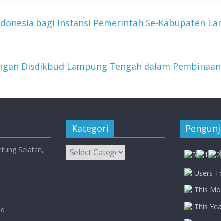
donesia bagi Instansi Pemerintah Se-Kabupaten L
engan Disdikbud Lampung Tengah dalam Pembinaan
Kategori
Pengun
Kategori
etung Selatan,
Users To
This Mon
This Yea
id