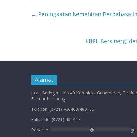
←
Peningkatan Kemahiran Berbahasa In
KBPL Bersinergi d
Alamat
Jalan Beringin II No.40 Kompleks Gubernuran, Telukb
Bandar Lampung
Telepon: (0721) 486408/480705
Faksimile: (0721) 486407
Pos-el:
ba
****************
@
***************
go.