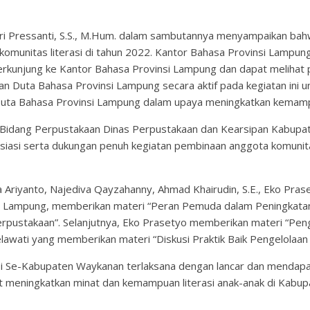
Ari Pressanti, S.S., M.Hum. dalam sambutannya menyampaikan 
komunitas literasi di tahun 2022. Kantor Bahasa Provinsi Lamp
erkunjung ke Kantor Bahasa Provinsi Lampung dan dapat melihat pr
n Duta Bahasa Provinsi Lampung secara aktif pada kegiatan ini 
n Duta Bahasa Provinsi Lampung dalam upaya meningkatkan kemamp
a Bidang Perpustakaan Dinas Perpustakaan dan Kearsipan Kabupat
iasi serta dukungan penuh kegiatan pembinaan anggota komunitas
 Ariyanto, Najediva Qayzahanny, Ahmad Khairudin, S.E., Eko Prase
 Lampung, memberikan materi “Peran Pemuda dalam Peningkatan L
pustakaan”. Selanjutnya, Eko Prasetyo memberikan materi “Pen
lelawati yang memberikan materi “Diskusi Praktik Baik Pengelolaa
 Se-Kabupaten Waykanan terlaksana dengan lancar dan mendapat a
 meningkatkan minat dan kemampuan literasi anak-anak di Kabupa