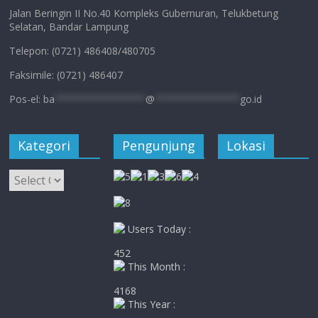
Jalan Beringin II No.40 Kompleks Gubernuran, Telukbetung
Selatan, Bandar Lampung
Telepon: (0721) 486408/480705
Faksimile: (0721) 486407
Pos-el:
ba
****************
@
***************
go.id
Kategori
Pengunjung
Lokasi
Kategori
Users Today :
452
This Month :
4168
This Year :