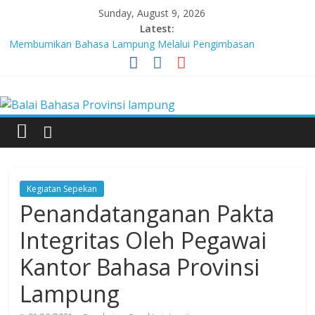
Skip
Sunday, August 9, 2026
to
Latest:
content
Membumikan Bahasa Lampung Melalui Pengimbasan
Revitalisasi Bahasa Daerah
Perkuat Zona Integritas, BBPL Gelar Sosialisasi Strategi
Balai
Mempertahankan WBK dan Menuju WBBM
Lebih dari 5,5 Juta Buku Bacaan Bermutu Dikirim untuk Perkuat
Literasi Anak Indonesia
Bahasa
Tingkatkan Kolaborasi Melalui Festival Literasi Lampung
Babak Final Festival Musikalisasi Puisi Kembali Digelar
Provinsi
Kegiatan Sepekan
lampung
Penandatanganan Pakta
Integritas Oleh Pegawai
Badan
Kantor Bahasa Provinsi
Pengembangan
dan
Lampung
Pembinaan
Bahasa