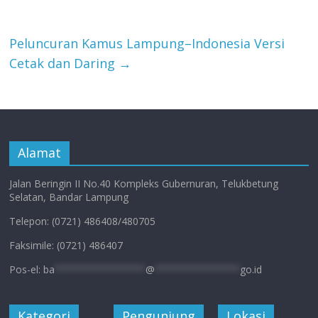
Peluncuran Kamus Lampung–Indonesia Versi
Cetak dan Daring
→
Alamat
Jalan Beringin II No.40 Kompleks Gubernuran, Telukbetung
Selatan, Bandar Lampung
Telepon: (0721) 486408/480705
Faksimile: (0721) 486407
Pos-el:
ba
****************
@
***************
go.id
Kategori
Pengunjung
Lokasi