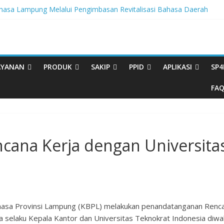
sa Lampung Melalui Pengimbasan Revitalisasi Bahasa Daerah
tegritas, BBPL Gelar Sosialisasi Strategi Mempertahankan WBK dan
ta Buku Bacaan Bermutu Dikirim untuk Perkuat Literasi Anak Indonesi
rasi Melalui Festival Literasi Lampung
val Musikalisasi Puisi Kembali Digelar
AYANAN
PRODUK
SAKIP
PPID
APLIKASI
SP4
FA
ana Kerja dengan Universitas
hasa Provinsi Lampung (KBPL) melakukan penandatanganan Renca
na selaku Kepala Kantor dan Universitas Teknokrat Indonesia diwak