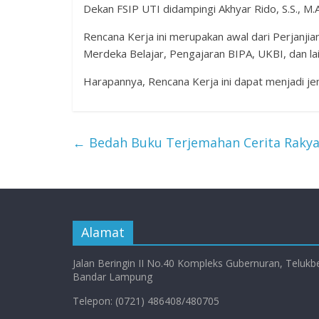
Dekan FSIP UTI didampingi Akhyar Rido, S.S., M.
Rencana Kerja ini merupakan awal dari Perjanji
Merdeka Belajar, Pengajaran BIPA, UKBI, dan lain
Harapannya, Rencana Kerja ini dapat menjadi j
←
Bedah Buku Terjemahan Cerita Raky
Alamat
Jalan Beringin II No.40 Kompleks Gubernuran, Telukb
Bandar Lampung
Telepon: (0721) 486408/480705