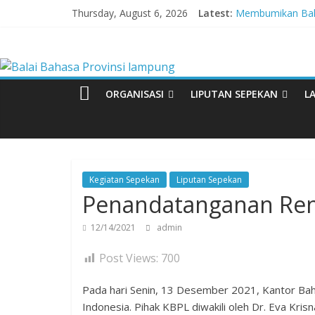
Skip
Thursday, August 6, 2026
Latest:
Membumikan Baha
to
Perkuat Zona In
content
Balai
Lebih dari 5,5 Ju
Tingkatkan Kolabo
Babak Final Festi
Bahasa
ORGANISASI
LIPUTAN SEPEKAN
L
Provinsi
lampung
Kegiatan Sepekan
Liputan Sepekan
Penandatanganan Renc
Badan
Pengembangan
12/14/2021
admin
dan
Pembinaan
Post Views:
700
Bahasa
Pada hari Senin, 13 Desember 2021, Kantor Ba
Indonesia. Pihak KBPL diwakili oleh Dr. Eva Kris