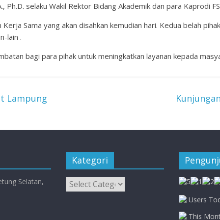
A., Ph.D. selaku Wakil Rektor Bidang Akademik dan para Kaprodi FS
an Kerja Sama yang akan disahkan kemudian hari. Kedua belah pih
-lain .
embatan bagi para pihak untuk meningkatkan layanan kepada masy
at Lampung
Kunjungan
Kategori
Pengun
Kategori
etung Selatan,
Users Tod
This Mont