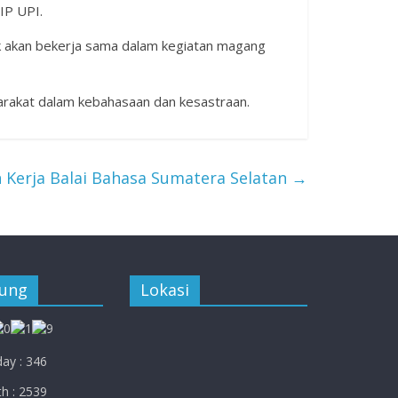
IP UPI.
ak akan bekerja sama dalam kegiatan magang
arakat dalam kebahasaan dan kesastraan.
 Kerja Balai Bahasa Sumatera Selatan
→
jung
Lokasi
ay : 346
h : 2539