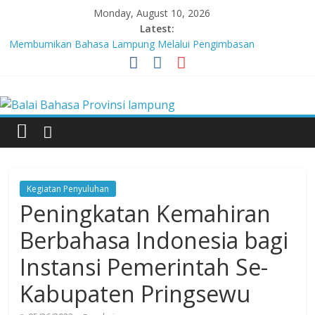
Skip
Monday, August 10, 2026
to
Latest:
content
Membumikan Bahasa Lampung Melalui Pengimbasan
Revitalisasi Bahasa Daerah
Perkuat Zona Integritas, BBPL Gelar Sosialisasi Strategi
Balai
Mempertahankan WBK dan Menuju WBBM
Lebih dari 5,5 Juta Buku Bacaan Bermutu Dikirim untuk Perkuat
Literasi Anak Indonesia
Bahasa
Tingkatkan Kolaborasi Melalui Festival Literasi Lampung
Babak Final Festival Musikalisasi Puisi Kembali Digelar
Provinsi
Kegiatan Penyuluhan
lampung
Peningkatan Kemahiran
Berbahasa Indonesia bagi
Badan
Instansi Pemerintah Se-
Pengembangan
dan
Kabupaten Pringsewu
Pembinaan
Bahasa