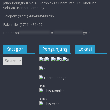
Jalan Beringin II No.40 Kompleks Gubernuran, Telukbetung
Selatan, Bandar Lampung
Telepon: (0721) 486408/480705
Faksimile: (0721) 486407
Pos-el:
ba
****************
@
***************
go.id
Kategori
Pengunjung
Lokasi
Kategori
Users Today :
158
This Month :
4387
This Year :