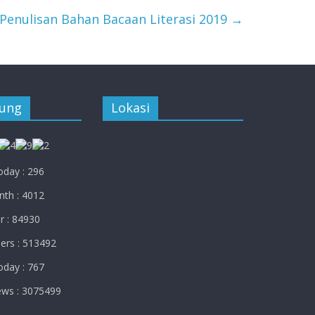
enulisan Bahan Bacaan Literasi 2019
→
jung
Lokasi
day : 296
th : 4012
r : 84930
ers : 513492
day : 767
ews : 3075499