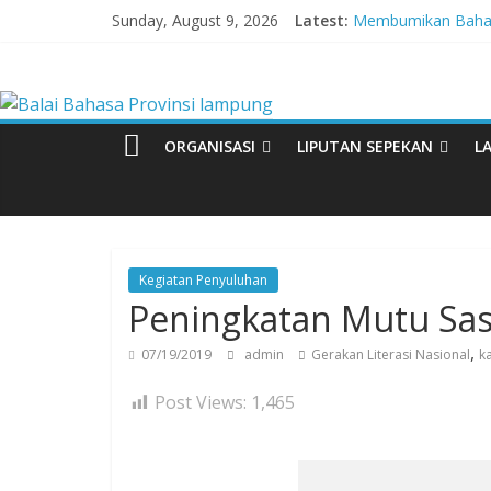
Skip
Sunday, August 9, 2026
Latest:
Membumikan Bahasa
to
Perkuat Zona Inte
content
Balai
Lebih dari 5,5 Jut
Tingkatkan Kolabora
Babak Final Festiva
Bahasa
ORGANISASI
LIPUTAN SEPEKAN
L
Provinsi
lampung
Kegiatan Penyuluhan
Peningkatan Mutu Sas
Badan
Pengembangan
,
07/19/2019
admin
Gerakan Literasi Nasional
k
dan
Pembinaan
Post Views:
1,465
Bahasa