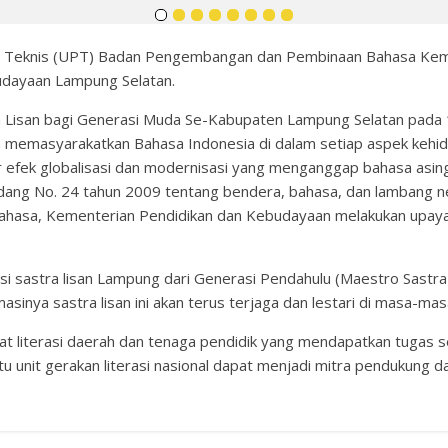
a Teknis (UPT) Badan Pengembangan dan Pembinaan Bahasa Kem
udayaan Lampung Selatan.
Lisan bagi Generasi Muda Se-Kabupaten Lampung Selatan pada 16-
n memasyarakatkan Bahasa Indonesia di dalam setiap aspek kehi
ir efek globalisasi dan modernisasi yang menganggap bahasa asin
ng No. 24 tahun 2009 tentang bendera, bahasa, dan lambang ne
hasa, Kementerian Pendidikan dan Kebudayaan melakukan upaya-
rmasi sastra lisan Lampung dari Generasi Pendahulu (Maestro Sastr
sinya sastra lisan ini akan terus terjaga dan lestari di masa-ma
t literasi daerah dan tenaga pendidik yang mendapatkan tugas se
 unit gerakan literasi nasional dapat menjadi mitra pendukung da