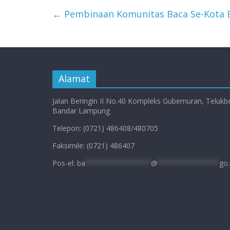
←
Pembinaan Komunitas Baca Se-Kota
Alamat
Jalan Beringin II No.40 Kompleks Gubernuran, Telukb
Bandar Lampung
Telepon: (0721) 486408/480705
Faksimile: (0721) 486407
Pos-el:
ba
****************
@
***************
go.