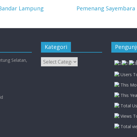
 Bandar Lampung
Pemenang Sayembara P
Kategori
Pengun
Kategori
etung Selatan,
Users To
This Mon
This Yea
id
Total Us
Views To
Total vi