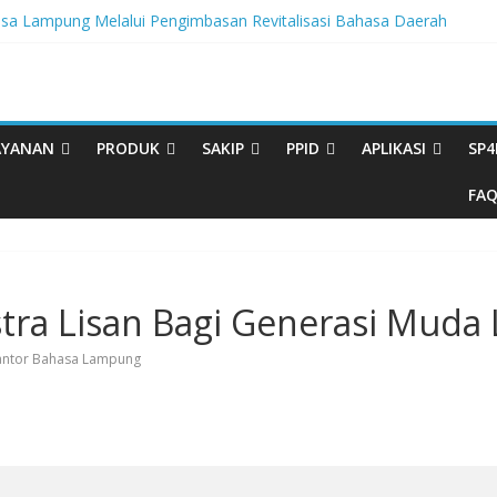
 Lampung Melalui Pengimbasan Revitalisasi Bahasa Daerah
gritas, BBPL Gelar Sosialisasi Strategi Mempertahankan WBK dan 
a Buku Bacaan Bermutu Dikirim untuk Perkuat Literasi Anak Indonesia
si Melalui Festival Literasi Lampung
l Musikalisasi Puisi Kembali Digelar
AYANAN
PRODUK
SAKIP
PPID
APLIKASI
SP4
FA
tra Lisan Bagi Generasi Muda
antor Bahasa Lampung