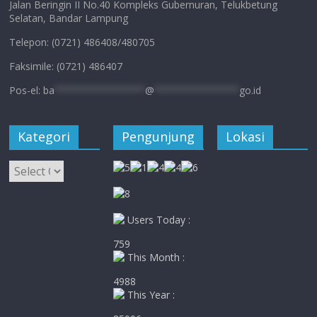
Jalan Beringin II No.40 Kompleks Gubernuran, Telukbetung
Selatan, Bandar Lampung
Telepon: (0721) 486408/480705
Faksimile: (0721) 486407
Pos-el:
ba
****************
@
***************
go.id
Kategori
Pengunjung
Lokasi
Kategori
Users Today :
759
This Month :
4988
This Year :