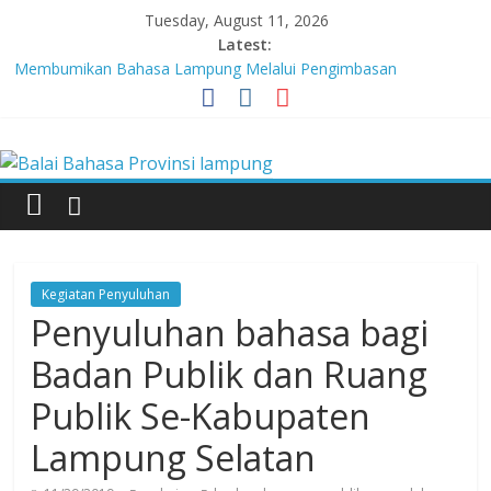
Skip
Tuesday, August 11, 2026
to
Latest:
content
Membumikan Bahasa Lampung Melalui Pengimbasan
Revitalisasi Bahasa Daerah
Perkuat Zona Integritas, BBPL Gelar Sosialisasi Strategi
Balai
Mempertahankan WBK dan Menuju WBBM
Lebih dari 5,5 Juta Buku Bacaan Bermutu Dikirim untuk Perkuat
Literasi Anak Indonesia
Bahasa
Tingkatkan Kolaborasi Melalui Festival Literasi Lampung
Babak Final Festival Musikalisasi Puisi Kembali Digelar
Provinsi
Kegiatan Penyuluhan
lampung
Penyuluhan bahasa bagi
Badan Publik dan Ruang
Badan
Publik Se-Kabupaten
Pengembangan
dan
Lampung Selatan
Pembinaan
Bahasa