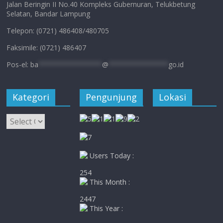
Jalan Beringin II No.40 Kompleks Gubernuran, Telukbetung
Selatan, Bandar Lampung
Telepon: (0721) 486408/480705
Faksimile: (0721) 486407
Pos-el:
ba
****************
@
***************
go.id
Kategori
Pengunjung
Lokasi
Kategori
Users Today :
254
This Month :
2447
This Year :