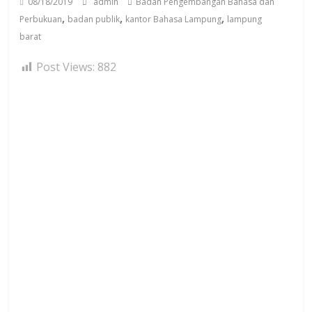
08/18/2019
admin
Badan Pengembangan Bahasa dan
,
,
,
Perbukuan
badan publik
kantor Bahasa Lampung
lampung
barat
Post Views:
882