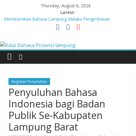
Skip
Thursday, August 6, 2026
to
Latest:
content
Membumikan Bahasa Lampung Melalui Pengimbasan
Revitalisasi Bahasa Daerah
Perkuat Zona Integritas, BBPL Gelar Sosialisasi Strategi
Balai
Mempertahankan WBK dan Menuju WBBM
Lebih dari 5,5 Juta Buku Bacaan Bermutu Dikirim untuk Perkuat
Literasi Anak Indonesia
Bahasa
Tingkatkan Kolaborasi Melalui Festival Literasi Lampung
Babak Final Festival Musikalisasi Puisi Kembali Digelar
Provinsi
Kegiatan Penyuluhan
lampung
Penyuluhan Bahasa
Indonesia bagi Badan
Badan
Publik Se-Kabupaten
Pengembangan
dan
Lampung Barat
Pembinaan
Bahasa