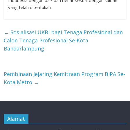
Indonesia dengan baik dan benar sesuai dengan kaidah
yang telah ditentukan.
←
Sosialisasi UKBI bagi Tenaga Profesional dan
Calon Tenaga Profesional Se-Kota
Bandarlampung
Pembinaan Jejaring Kemitraan Program BIPA Se-
Kota Metro
→
Alamat