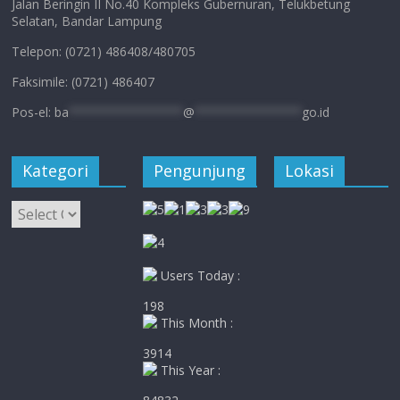
Jalan Beringin II No.40 Kompleks Gubernuran, Telukbetung
Selatan, Bandar Lampung
Telepon: (0721) 486408/480705
Faksimile: (0721) 486407
Pos-el:
ba
****************
@
***************
go.id
Kategori
Pengunjung
Lokasi
Kategori
Users Today :
198
This Month :
3914
This Year :