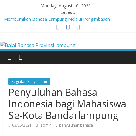
Skip
Monday, August 10, 2026
to
Latest:
content
Membumikan Bahasa Lampung Melalui Pengimbasan
Revitalisasi Bahasa Daerah
Perkuat Zona Integritas, BBPL Gelar Sosialisasi Strategi
Balai
Mempertahankan WBK dan Menuju WBBM
Lebih dari 5,5 Juta Buku Bacaan Bermutu Dikirim untuk Perkuat
Literasi Anak Indonesia
Bahasa
Tingkatkan Kolaborasi Melalui Festival Literasi Lampung
Babak Final Festival Musikalisasi Puisi Kembali Digelar
Provinsi
Kegiatan Penyuluhan
lampung
Penyuluhan Bahasa
Indonesia bagi Mahasiswa
Badan
Se-Kota Bandarlampung
Pengembangan
dan
03/25/2021
admin
penyuluhan bahasa
Pembinaan
Bahasa