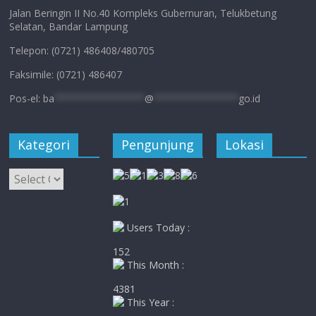
Jalan Beringin II No.40 Kompleks Gubernuran, Telukbetung
Selatan, Bandar Lampung
Telepon: (0721) 486408/480705
Faksimile: (0721) 486407
Pos-el:
ba
****************
@
***************
go.id
Kategori
Pengunjung
Lokasi
Kategori
Users Today :
152
This Month :
4381
This Year :