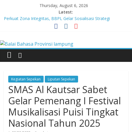
Skip
Thursday, August 6, 2026
to
Latest:
content
Perkuat Zona Integritas, BBPL Gelar Sosialisasi Strategi
Mempertahankan WBK dan Menuju WBBM
Lebih dari 5,5 Juta Buku Bacaan Bermutu Dikirim untuk Perkuat
Balai
Literasi Anak Indonesia
Tingkatkan Kolaborasi Melalui Festival Literasi Lampung
Babak Final Festival Musikalisasi Puisi Kembali Digelar
Bahasa
Tiga UPT Kemendikdasmen dan Dewan Pendidikan Bersinergi
Memajukan Pendidikan di Provinsi LAmpung
Provinsi
Kegiatan Sepekan
Liputan Sepekan
lampung
SMAS Al Kautsar Sabet
Gelar Pemenang I Festival
Badan
Musikalisasi Puisi Tingkat
Pengembangan
dan
Nasional Tahun 2025
Pembinaan
Bahasa