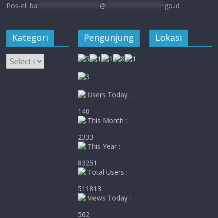
Pos-el:
ba
****************
@
***************
go.id
Kategori
Pengunjung
Lokasi
Kategori
Users Today :
140
This Month :
2333
This Year :
83251
Total Users :
511813
Views Today :
562