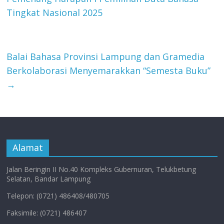
Tingkat Nasional 2025
Balai Bahasa Provinsi Lampung dan Gramedia
Berkolaborasi Menyemarakkan “Semesta Buku”
→
Alamat
Jalan Beringin II No.40 Kompleks Gubernuran, Telukbetung
Selatan, Bandar Lampung
Telepon: (0721) 486408/480705
Faksimile: (0721) 486407