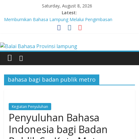
Skip
Saturday, August 8, 2026
to
Latest:
content
Membumikan Bahasa Lampung Melalui Pengimbasan
Revitalisasi Bahasa Daerah
Perkuat Zona Integritas, BBPL Gelar Sosialisasi Strategi
Balai
Mempertahankan WBK dan Menuju WBBM
Lebih dari 5,5 Juta Buku Bacaan Bermutu Dikirim untuk Perkuat
Literasi Anak Indonesia
Bahasa
Tingkatkan Kolaborasi Melalui Festival Literasi Lampung
Babak Final Festival Musikalisasi Puisi Kembali Digelar
Provinsi
bahasa bagi badan publik metro
lampung
Kegiatan Penyuluhan
Badan
Penyuluhan Bahasa
Pengembangan
dan
Indonesia bagi Badan
Pembinaan
Bahasa