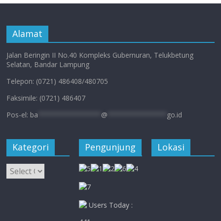
Alamat
Jalan Beringin II No.40 Kompleks Gubernuran, Telukbetung
Selatan, Bandar Lampung
Telepon: (0721) 486408/480705
Faksimile: (0721) 486407
Pos-el:
ba
****************
@
***************
go.id
Kategori
Pengunjung
Lokasi
Kategori
Users Today :