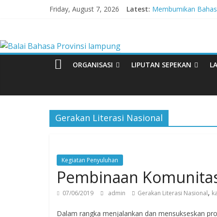
Skip
Friday, August 7, 2026
Latest:
Membumikan Bahasa 
to
Perkuat Zona Integ
content
Balai
Lebih dari 5,5 Juta 
Tingkatkan Kolaboras
Babak Final Festival 
Bahasa
ORGANISASI
LIPUTAN SEPEKAN
L
Provinsi
lampung
Gerakan Literasi Nasional
Badan
Pengembangan
Kegiatan Penyuluhan
dan
Pembinaan Komunitas
Pembinaan
Bahasa
,
07/06/2019
admin
Gerakan Literasi Nasional
k
Dalam rangka menjalankan dan mensukseskan prog