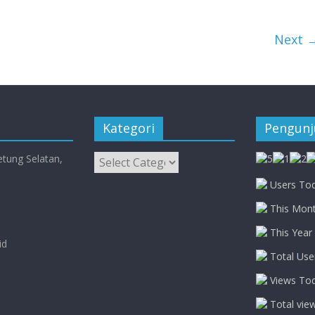
Next 
Kategori
Pengun
Kategori
etung Selatan,
Users Tod
This Mont
This Year 
id
Total Use
Views Tod
Total vie