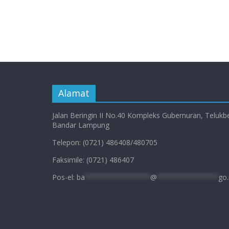
Alamat
Jalan Beringin II No.40 Kompleks Gubernuran, Telukb
Bandar Lampung
Telepon: (0721) 486408/480705
Faksimile: (0721) 486407
Pos-el:
ba
****************
@
***************
go.