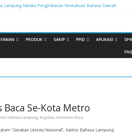
Lampung Melalui Pengimbasan Revitalisasi Bahasa Daerah
ritas, BBPL Gelar Sosialisasi Strategi Mempertahankan WBK dan M
Buku Bacaan Bermutu Dikirim untuk Perkuat Literasi Anak Indonesia
i Melalui Festival Literasi Lampung
Musikalisasi Puisi Kembali Digelar
AYANAN
PRODUK
SAKIP
PPID
APLIKASI
SP4
FA
 Baca Se-Kota Metro
,
,
antor Bahasa Lampung
kegiatan
Komunitas Baca
ram “Gerakan Literasi Nasional”, Kantor Bahasa Lampung,