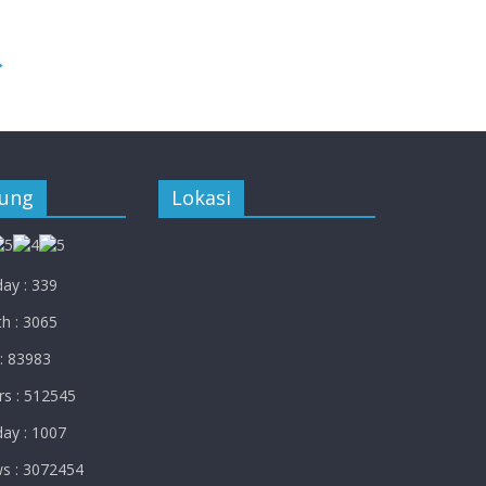
→
jung
Lokasi
ay : 339
h : 3065
: 83983
rs : 512545
ay : 1007
ws : 3072454