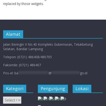
replaced by those widgets.
Alamat
Jalan Beringin II No.40 Kompleks Gubernuran, Telukbetung
Selatan, Bandar Lampung
Telepon: (0721) 486408/480705
Faksimile: (0721) 486407
Pos-el:
ba
****************
@
***************
go.id
Kategori
Pengunjung
Lokasi
Kategori