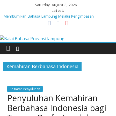
Skip
Saturday, August 8, 2026
to
Latest:
content
Membumikan Bahasa Lampung Melalui Pengimbasan
Revitalisasi Bahasa Daerah
Perkuat Zona Integritas, BBPL Gelar Sosialisasi Strategi
Balai
Mempertahankan WBK dan Menuju WBBM
Lebih dari 5,5 Juta Buku Bacaan Bermutu Dikirim untuk Perkuat
Literasi Anak Indonesia
Bahasa
Tingkatkan Kolaborasi Melalui Festival Literasi Lampung
Babak Final Festival Musikalisasi Puisi Kembali Digelar
Provinsi
Kemahiran Berbahasa Indonesia
lampung
Kegiatan Penyuluhan
Badan
Penyuluhan Kemahiran
Pengembangan
dan
Berbahasa Indonesia bagi
Pembinaan
Bahasa