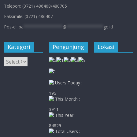
Telepon: (0721) 486408/480705
Faksimile: (0721) 486407
Pos-el:
ba
****************
@
***************
go.id
Kategori
Pengunjung
Lokasi
Kategori
Users Today :
195
This Month :
3911
This Year :
84829
Total Users :