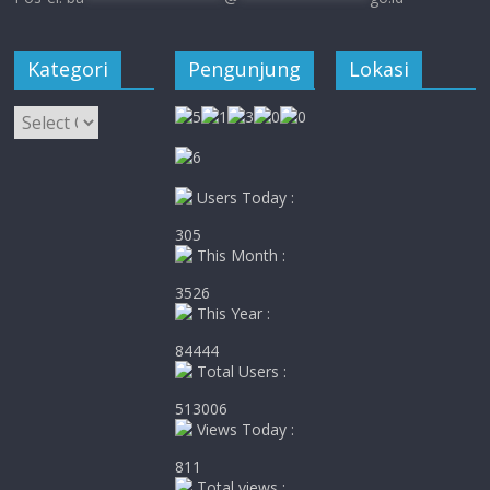
Kategori
Pengunjung
Lokasi
Kategori
Users Today :
305
This Month :
3526
This Year :
84444
Total Users :
513006
Views Today :
811
Total views :