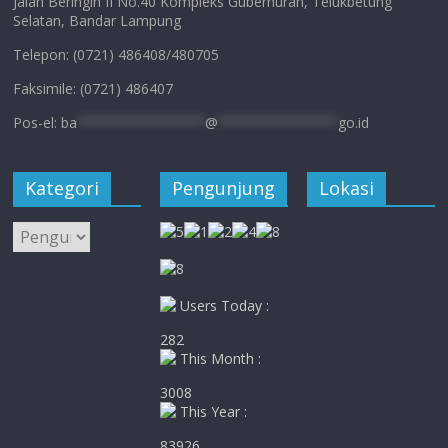
Jalan Beringin II No.40 Kompleks Gubernuran, Telukbetung
Selatan, Bandar Lampung
Telepon: (0721) 486408/480705
Faksimile: (0721) 486407
Pos-el:
ba
****************
@
***************
go.id
Kategori
Pengunjung
Lokasi
Kategori
Users Today :
282
This Month :
3008
This Year :
83926