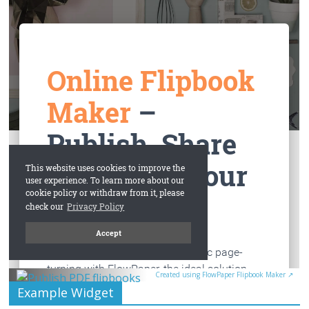
Created using FlowPaper Flipbook Maker ↗
Example Widget