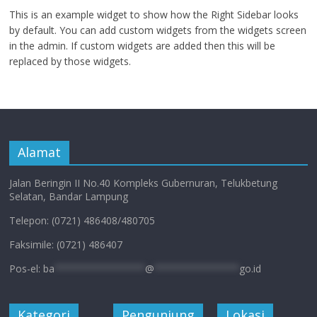
This is an example widget to show how the Right Sidebar looks
by default. You can add custom widgets from the widgets screen
in the admin. If custom widgets are added then this will be
replaced by those widgets.
Alamat
Jalan Beringin II No.40 Kompleks Gubernuran, Telukbetung
Selatan, Bandar Lampung
Telepon: (0721) 486408/480705
Faksimile: (0721) 486407
Pos-el:
ba
****************
@
***************
go.id
Kategori
Pengunjung
Lokasi