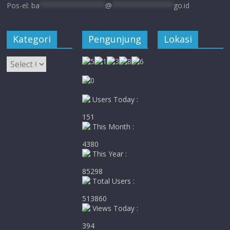
Pos-el:
ba
****************
@
***************
go.id
Kategori
Pengunjung
Lokasi
Kategori
Users Today :
151
This Month :
4380
This Year :
85298
Total Users :
513860
Views Today :
394