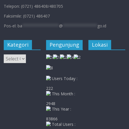
Telepon: (0721) 486408/480705
Faksimile: (0721) 486407
Pos-el:
ba
****************
@
***************
go.id
Kategori
Pengunjung
Lokasi
Kategori
Users Today :
222
This Month :
2948
This Year :
83866
Total Users :