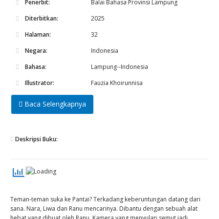
Penerbit:
Balai Bahasa Provinsi Lampung
Diterbitkan:
2025
Halaman:
32
Negara:
Indonesia
Bahasa:
Lampung--Indonesia
Illustrator:
Fauzia Khoirunnisa
Baca Selengkapnya
Deskripsi Buku:
Teman-teman suka ke Pantai? Terkadang keberuntungan datang dari
sana. Nara, Liwa dan Ranu mencarinya. Dibantu dengan sebuah alat
hebat yang dibuat oleh Ranu. Kamera yang menyulap semut jadi