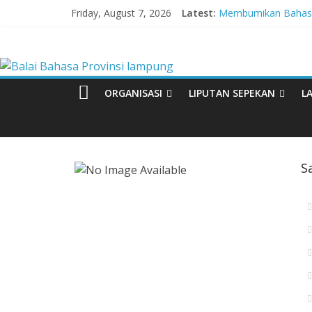
Skip
Friday, August 7, 2026
Latest:
Membumikan Bahasa 
to
Perkuat Zona Integ
content
Balai
Lebih dari 5,5 Juta 
Tingkatkan Kolaboras
Babak Final Festival 
Bahasa
ORGANISASI
LIPUTAN SEPEKAN
L
Provinsi
lampung
S
Badan
Pengembangan
dan
Pembinaan
Bahasa