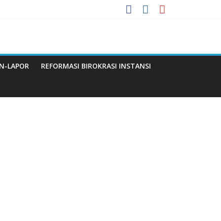
enuju WBBM
N-LAPOR
REFORMASI BIROKRASI INSTANSI
Q