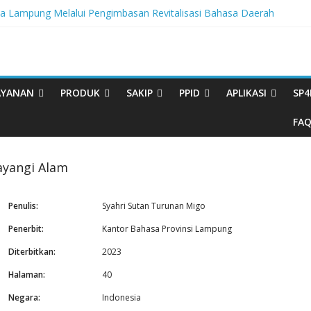
Lampung Melalui Pengimbasan Revitalisasi Bahasa Daerah
ritas, BBPL Gelar Sosialisasi Strategi Mempertahankan WBK dan M
Buku Bacaan Bermutu Dikirim untuk Perkuat Literasi Anak Indonesia
i Melalui Festival Literasi Lampung
Musikalisasi Puisi Kembali Digelar
AYANAN
PRODUK
SAKIP
PPID
APLIKASI
SP4
FA
ayangi Alam
Penulis:
Syahri Sutan Turunan Migo
Penerbit:
Kantor Bahasa Provinsi Lampung
Diterbitkan:
2023
Halaman:
40
Negara:
Indonesia