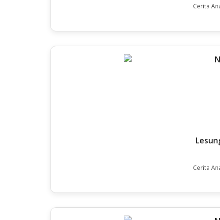
Cerita An
Lesung
Cerita An