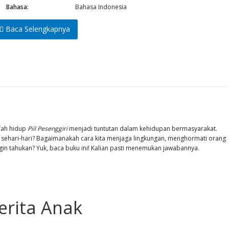
Bahasa:
Bahasa Indonesia
Baca Selengkapnya
fah hidup
Piil Pesenggiri
menjadi tuntutan dalam kehidupan bermasyarakat.
n sehari-hari? Bagaimanakah cara kita menjaga lingkungan, menghormati orang
ngin tahukan? Yuk, baca buku ini! Kalian pasti menemukan jawabannya.
erita Anak