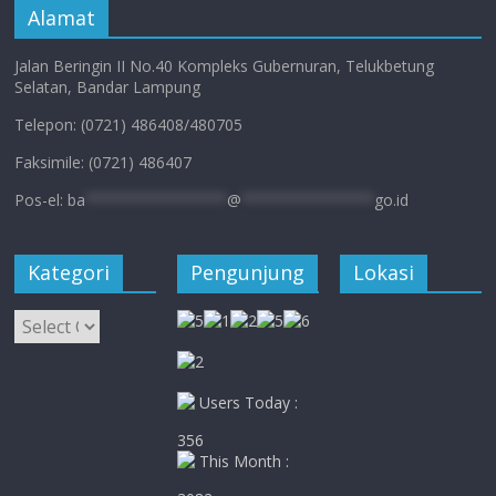
Alamat
Jalan Beringin II No.40 Kompleks Gubernuran, Telukbetung
Selatan, Bandar Lampung
Telepon: (0721) 486408/480705
Faksimile: (0721) 486407
Pos-el:
ba
****************
@
***************
go.id
Kategori
Pengunjung
Lokasi
Kategori
Users Today :
356
This Month :