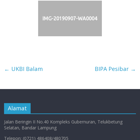
IMG-20190907-WA0004
←
UKBI Balam
BIPA Pesibar
→
Alamat
Jalan Beringin II No.40 Kompleks Gubernuran, Telukbetung
Selatan, Bandar Lampung
Telepon: (0721) 486408/480705