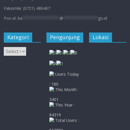
Faksimile: (0721) 486407
Pos-el:
ba
****************
@
***************
go.id
Kategori
Pengunjung
Lokasi
Kategori
Users Today
: 180
This Month :
3401
This Year :
84319
Total Users :