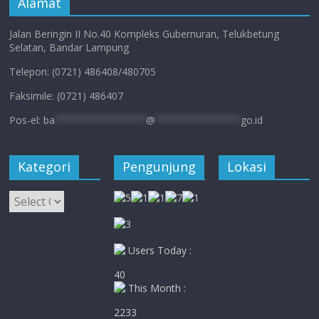
Alamat
Jalan Beringin II No.40 Kompleks Gubernuran, Telukbetung
Selatan, Bandar Lampung
Telepon: (0721) 486408/480705
Faksimile: (0721) 486407
Pos-el:
ba
****************
@
***************
go.id
Kategori
Pengunjung
Lokasi
Kategori
Users Today :
40
This Month :
2233