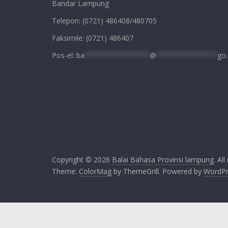
Bandar Lampung
Telepon: (0721) 486408/480705
Faksimile: (0721) 486407
Pos-el:
ba
****************
@
***************
go.
Copyright © 2026
Balai Bahasa Provinsi lampung
. Al
Theme:
ColorMag
by ThemeGrill. Powered by
WordPr