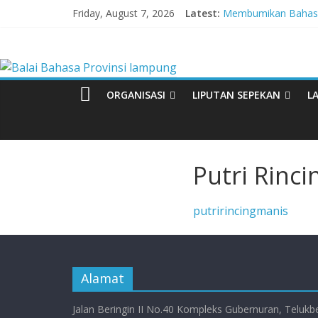
Skip
Friday, August 7, 2026
Latest:
Membumikan Bahasa 
to
Perkuat Zona Integ
content
Balai
Lebih dari 5,5 Juta 
Tingkatkan Kolaboras
Babak Final Festival 
Bahasa
ORGANISASI
LIPUTAN SEPEKAN
L
Provinsi
lampung
Putri Rinc
Badan
putririncingmanis
Pengembangan
dan
Pembinaan
Bahasa
Alamat
Jalan Beringin II No.40 Kompleks Gubernuran, Telukb