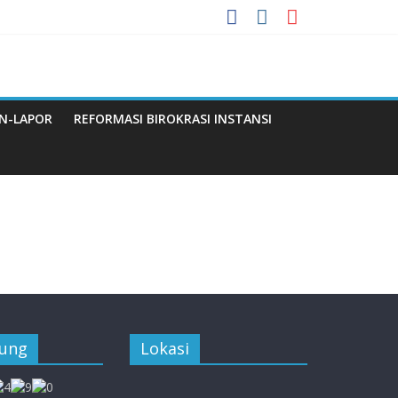
enuju WBBM
N-LAPOR
REFORMASI BIROKRASI INSTANSI
Q
jung
Lokasi