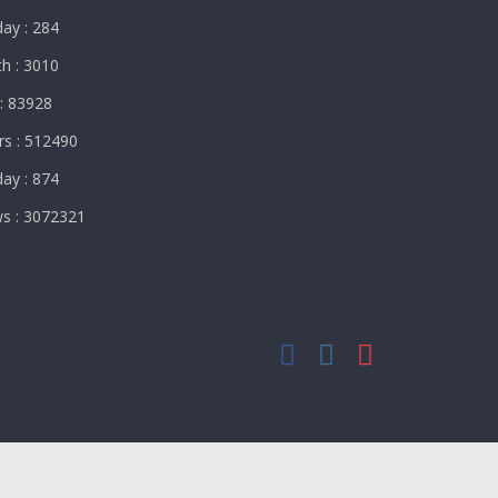
ay : 284
h : 3010
: 83928
rs : 512490
ay : 874
ws : 3072321