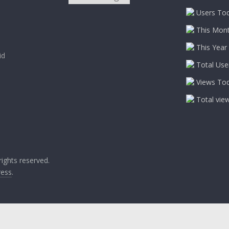
Users Tod
This Mont
This Year 
id
Total Use
Views Tod
Total vie
l rights reserved.
ess
.