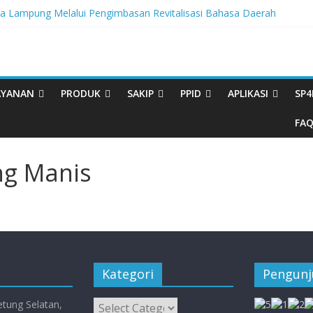
Lampung Melalui Pengimbasan Revitalisasi Bahasa Daerah
ritas, BBPL Gelar Sosialisasi Strategi Mempertahankan WBK dan M
Buku Bacaan Bermutu Dikirim untuk Perkuat Literasi Anak Indonesia
i Melalui Festival Literasi Lampung
Musikalisasi Puisi Kembali Digelar
AYANAN
PRODUK
SAKIP
PPID
APLIKASI
SP4
FA
ing Manis
Kategori
Pengun
Kategori
etung Selatan,