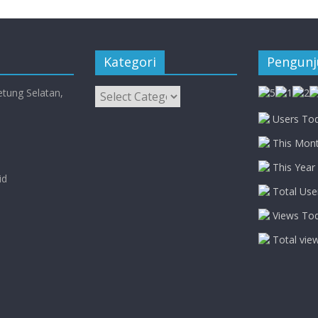
Kategori
Pengun
Kategori
etung Selatan,
Users Tod
This Mont
This Year 
id
Total Use
Views Tod
Total vie