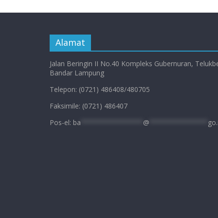
Alamat
Jalan Beringin II No.40 Kompleks Gubernuran, Telukb
Bandar Lampung
Telepon: (0721) 486408/480705
Faksimile: (0721) 486407
Pos-el:
ba
****************
@
***************
go.