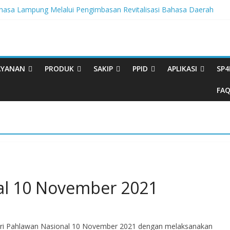
sa Lampung Melalui Pengimbasan Revitalisasi Bahasa Daerah
tegritas, BBPL Gelar Sosialisasi Strategi Mempertahankan WBK dan
ta Buku Bacaan Bermutu Dikirim untuk Perkuat Literasi Anak Indonesi
rasi Melalui Festival Literasi Lampung
val Musikalisasi Puisi Kembali Digelar
AYANAN
PRODUK
SAKIP
PPID
APLIKASI
SP4
FA
al 10 November 2021
ari Pahlawan Nasional 10 November 2021 dengan melaksanakan