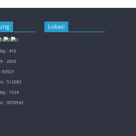
jung
Lokasi
ay : 410
h : 2603
: 83521
rs : 512083
ay : 1534
ws : 3070942