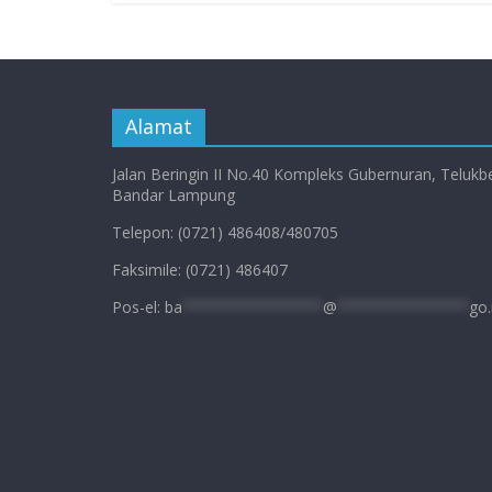
Alamat
Jalan Beringin II No.40 Kompleks Gubernuran, Telukb
Bandar Lampung
Telepon: (0721) 486408/480705
Faksimile: (0721) 486407
Pos-el:
ba
****************
@
***************
go.