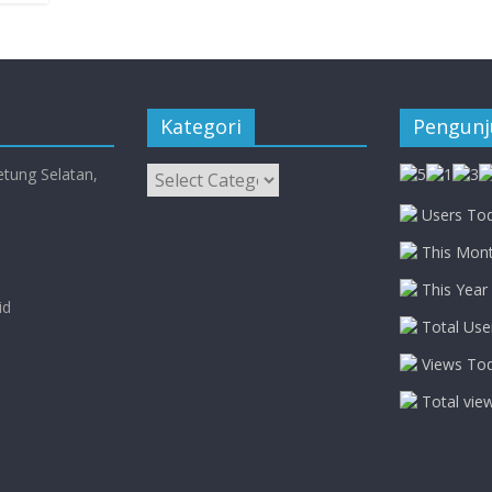
Kategori
Pengun
Kategori
etung Selatan,
Users Tod
This Mont
This Year 
id
Total Use
Views Tod
Total vie