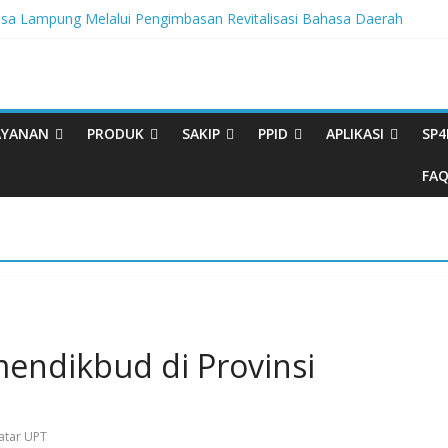
 Lampung Melalui Pengimbasan Revitalisasi Bahasa Daerah
gritas, BBPL Gelar Sosialisasi Strategi Mempertahankan WBK dan 
a Buku Bacaan Bermutu Dikirim untuk Perkuat Literasi Anak Indonesia
si Melalui Festival Literasi Lampung
l Musikalisasi Puisi Kembali Digelar
AYANAN
PRODUK
SAKIP
PPID
APLIKASI
SP4
FA
endikbud di Provinsi
natar UPT