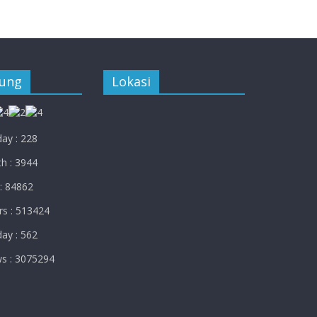
jung
Lokasi
ay : 228
h : 3944
: 84862
rs : 513424
ay : 562
ws : 3075294