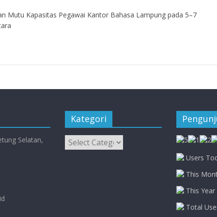
an Mutu Kapasitas Pegawai Kantor Bahasa Lampung pada 5–7
cara
Kategori
Pengun
Kategori
etung Selatan,
Users Tod
This Mont
This Year 
id
Total Use