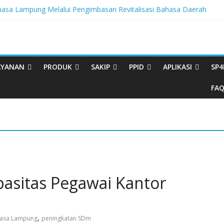
sa Lampung Melalui Pengimbasan Revitalisasi Bahasa Daerah
egritas, BBPL Gelar Sosialisasi Strategi Mempertahankan WBK dan
ta Buku Bacaan Bermutu Dikirim untuk Perkuat Literasi Anak Indonesia
rasi Melalui Festival Literasi Lampung
al Musikalisasi Puisi Kembali Digelar
AYANAN
PRODUK
SAKIP
PPID
APLIKASI
SP4
FA
asitas Pegawai Kantor
,
hasa Lampung
peningkatan SDm