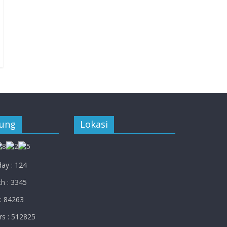
jung
Lokasi
ay : 124
h : 3345
: 84263
rs : 512825