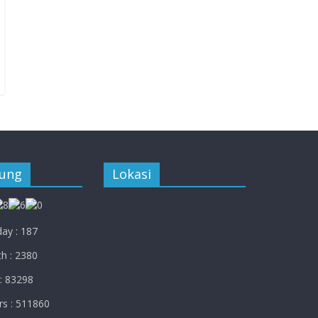
jung
Lokasi
ay : 187
h : 2380
: 83298
rs : 511860