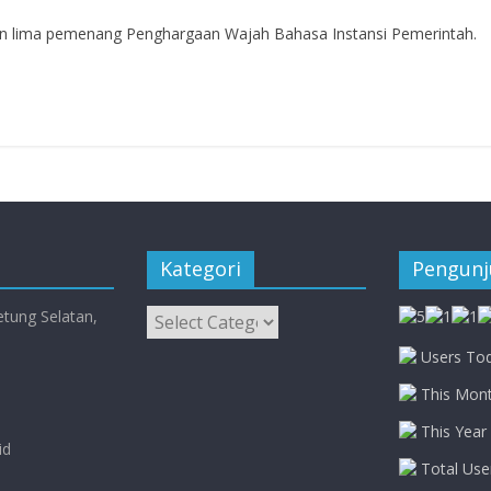
n lima pemenang Penghargaan Wajah Bahasa Instansi Pemerintah.
Kategori
Pengun
Kategori
etung Selatan,
Users Tod
This Mont
This Year 
id
Total Use