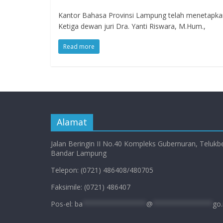
Kantor Bahasa Provinsi Lampung telah menetapka
Ketiga dewan juri Dra. Yanti Riswara, M.Hum.,
Read more
Alamat
Jalan Beringin II No.40 Kompleks Gubernuran, Telukb
Bandar Lampung
Telepon: (0721) 486408/480705
Faksimile: (0721) 486407
Pos-el:
ba
****************
@
***************
go.