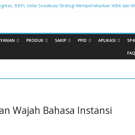
tegritas, BBPL Gelar Sosialisasi Strategi Mempertahankan WBK dan
ta Buku Bacaan Bermutu Dikirim untuk Perkuat Literasi Anak Indonesi
rasi Melalui Festival Literasi Lampung
val Musikalisasi Puisi Kembali Digelar
ikdasmen dan Dewan Pendidikan Bersinergi Memajukan Pendidikan 
AYANAN
PRODUK
SAKIP
PPID
APLIKASI
SP4
FA
n Wajah Bahasa Instansi