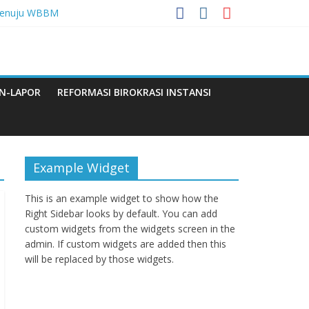
 Menuju WBBM
a
di Provinsi LAmpung
N-LAPOR
REFORMASI BIROKRASI INSTANSI
Q
Example Widget
This is an example widget to show how the
Right Sidebar looks by default. You can add
custom widgets from the widgets screen in the
admin. If custom widgets are added then this
will be replaced by those widgets.